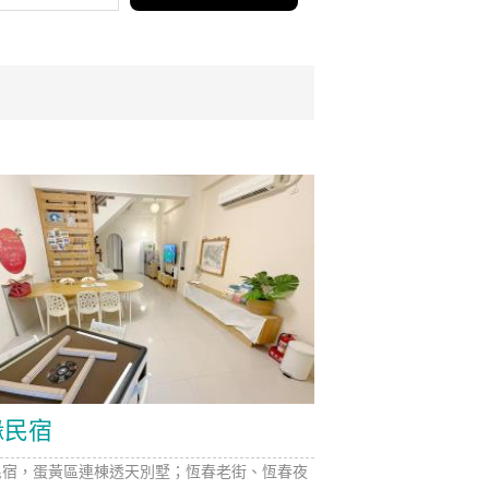
緣民宿
民宿，蛋黃區連棟透天別墅；恆春老街、恆春夜