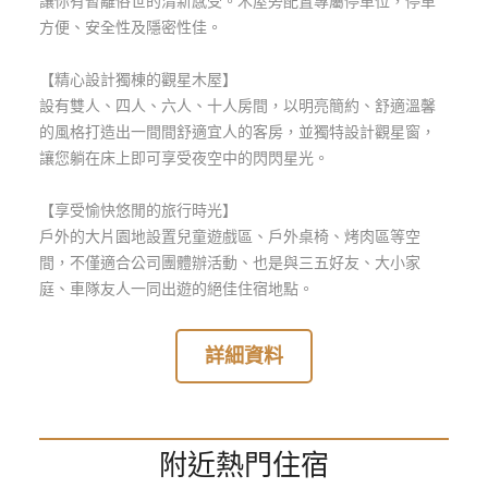
讓你有暫離俗世的清新感受。木屋旁配置專屬停車位，停車
玩
方便、安全性及隱密性佳。
樂
地
【精心設計獨棟的觀星木屋】
圖
設有雙人、四人、六人、十人房間，以明亮簡約、舒適溫馨
的風格打造出一間間舒適宜人的客房，並獨特設計觀星窗，
顧
讓您躺在床上即可享受夜空中的閃閃星光。
客
服
務
【享受愉快悠閒的旅行時光】
戶外的大片園地設置兒童遊戲區、戶外桌椅、烤肉區等空
間，不僅適合公司團體辦活動、也是與三五好友、大小家
顧
庭、車隊友人一同出遊的絕佳住宿地點。
客
滿
詳細資料
意
度
附近熱門住宿
訂
單