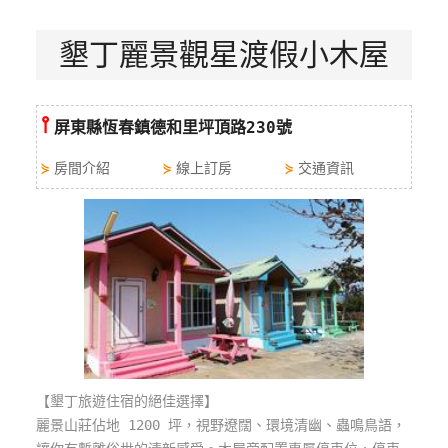
特
墾丁麗景觀星渡假小木屋
色
民
宿
⫯
屏東縣恆春鎮德和里坪頂路230號
全
⋟
房間介紹
⋟
線上訂房
⋟
交通資訊
球
租
車
網
紅
帶
你
玩
【墾丁旅遊住宿的絕佳選擇】
麗景山莊佔地 1200 坪，視野遼闊、環境清幽、蟲鳴鳥語，