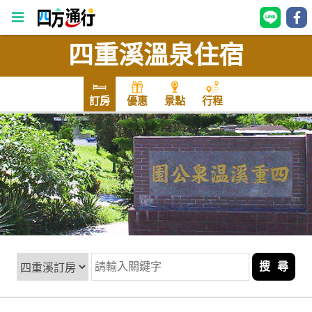
四重溪溫泉住宿
四
方
通
訂房
優惠
景點
行程
行
訂
房
台
灣
訂
房
搜 尋
直接跟飯店訂房
HOT